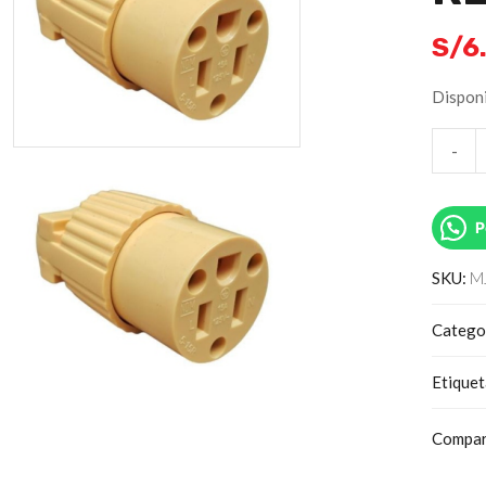
S/
6
Disponi
-
P
SKU:
M
Catego
Etique
Compar