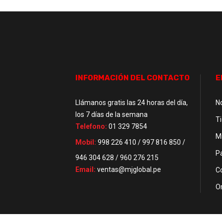
INFORMACIÓN DEL CONTACTO
E
Llámanos gratis las 24 horas del día,
N
los 7 días de la semana
T
Telefono:
01 329 7854
M
Mobil:
998 226 410 / 997 816 850 /
P
946 304 628 / 960 276 215
Email:
ventas@mjglobal.pe
C
O