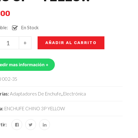
.00
ble:
En Stock
+
AÑADIR AL CARRITO
edir mas información +
J 002-3S
rías:
Adaptadores De Enchufe
,
Electrónica
ta:
ENCHUFE CHINO 3P YELLOW
tir: