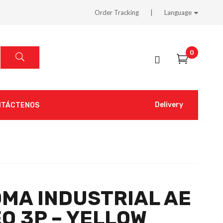
Order Tracking
Language
0
Delivery
NTÁCTENOS
MA INDUSTRIAL AE
O 3P – YELLOW