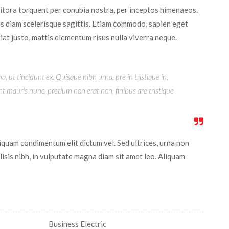
 litora torquent per conubia nostra, per inceptos himenaeos.
s diam scelerisque sagittis. Etiam commodo, sapien eget
iat justo, mattis elementum risus nulla viverra neque.
, ut tincidunt ex. Quisque nibh urna, pre in tristique in,
t mauris nunc, pretium non erat non, finibus are tristique
iquam condimentum elit dictum vel. Sed ultrices, urna non
ilisis nibh, in vulputate magna diam sit amet leo. Aliquam
Business Electric