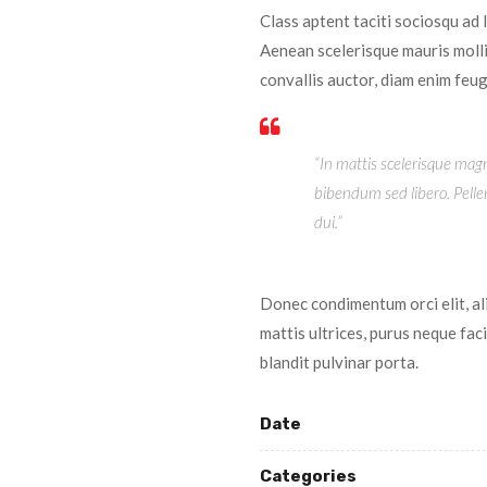
Class aptent taciti sociosqu ad
Aenean scelerisque mauris molli
convallis auctor, diam enim feug
“In mattis scelerisque magna
bibendum sed libero. Pellen
dui.”
Donec condimentum orci elit, al
mattis ultrices, purus neque fac
blandit pulvinar porta.
Date
Categories