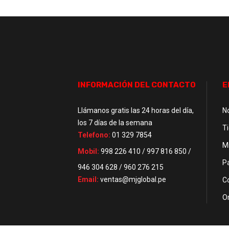
INFORMACIÓN DEL CONTACTO
E
Llámanos gratis las 24 horas del día,
N
los 7 días de la semana
T
Telefono:
01 329 7854
M
Mobil:
998 226 410 / 997 816 850 /
P
946 304 628 / 960 276 215
Email:
ventas@mjglobal.pe
C
O