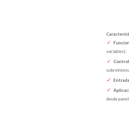
Caracterís
Funcio
variables).
Control
sobreintens
Entrada
Aplicac
desde panel