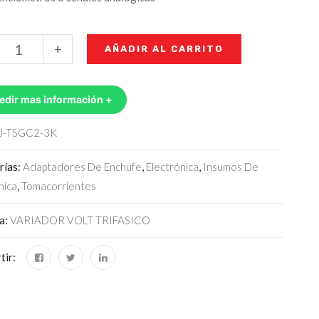
+
AÑADIR AL CARRITO
edir mas información +
J-TSGC2-3K
rías:
Adaptadores De Enchufe
,
Electrónica
,
Insumos De
nica
,
Tomacorrientes
ta:
VARIADOR VOLT TRIFASICO
tir: