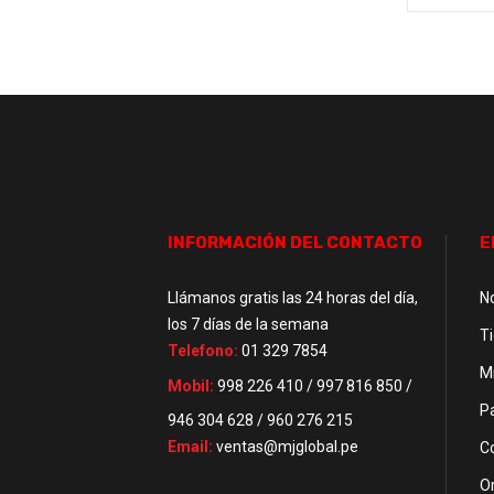
INFORMACIÓN DEL CONTACTO
E
Llámanos gratis las 24 horas del día,
N
los 7 días de la semana
T
Telefono:
01 329 7854
M
Mobil:
998 226 410 / 997 816 850 /
P
946 304 628 / 960 276 215
Email:
ventas@mjglobal.pe
C
O