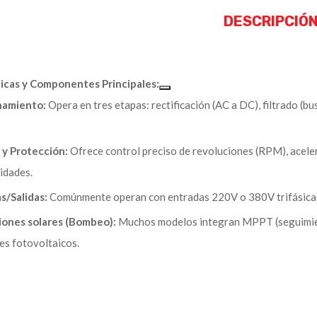
DESCRIPCIÓ
ticas y Componentes Principales:
namiento:
Opera en tres etapas: rectificación (AC a DC), filtrado (b
 y Protección:
Ofrece control preciso de revoluciones (RPM), acele
idades.
s/Salidas:
Comúnmente operan con entradas 220V o 380V trifásicas, 
iones solares (Bombeo):
Muchos modelos integran MPPT (seguimien
es fotovoltaicos.