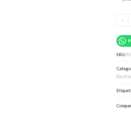
-
P
SKU:
M
Catego
Electró
Etique
Compar