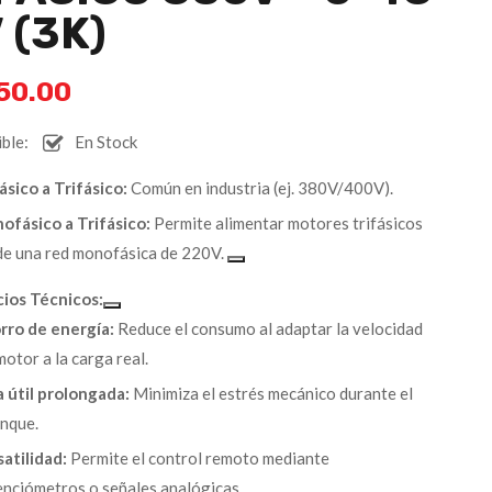
 (3K)
50.00
ble:
En Stock
ásico a Trifásico:
Común en industria (ej. 380V/400V).
ofásico a Trifásico:
Permite alimentar motores trifásicos
de una red monofásica de 220V.
cios Técnicos:
rro de energía:
Reduce el consumo al adaptar la velocidad
motor a la carga real.
a útil prolongada:
Minimiza el estrés mecánico durante el
anque.
atilidad:
Permite el control remoto mediante
enciómetros o señales analógicas