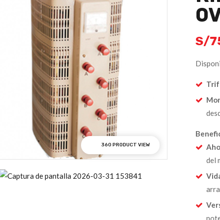
0V
S/
7
Disponi
Trif
Mon
des
Benefi
360 PRODUCT VIEW
Aho
del 
Vid
arr
Vers
pot