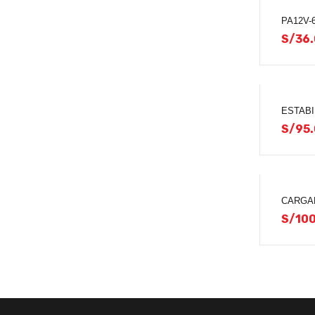
PA12V-
S/
36
ESTABI
S/
95
CARGAD
S/
100