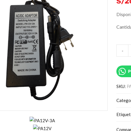
S/
2
Disponi
Cantid
-
P
SKU:
P
Catego
Etique
Compar