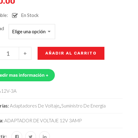
0.00
ble:
En Stock
ad
+
AÑADIR AL CARRITO
edir mas información +
A12V-3A
rías:
Adaptadores De Voltaje
,
Suministro De Energía
ta:
ADAPTADOR DE VOLTAJE 12V 3AMP
tir: