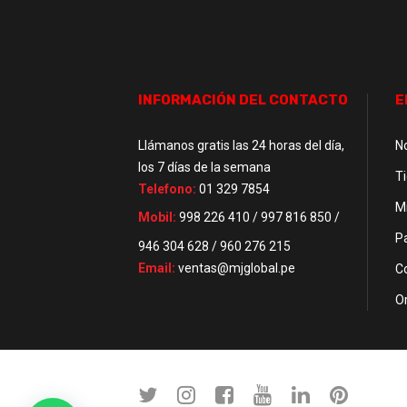
INFORMACIÓN DEL CONTACTO
E
Llámanos gratis las 24 horas del día,
N
los 7 días de la semana
T
Telefono:
01 329 7854
M
Mobil:
998 226 410 / 997 816 850 /
P
946 304 628 / 960 276 215
Email:
ventas@mjglobal.pe
C
O