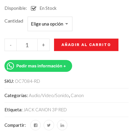
Disponible:
En Stock
Cantidad
-
+
AÑADIR AL CARRITO
Pedir mas información +
SKU:
OC7084-RD
Categorías:
Audio/Video/Sonido
,
Canon
Etiqueta:
JACK CANON 3P RED
Compartir: