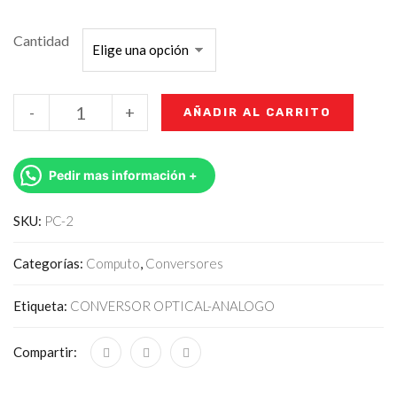
Cantidad
-
+
AÑADIR AL CARRITO
Pedir mas información +
SKU:
PC-2
Categorías:
Computo
,
Conversores
Etiqueta:
CONVERSOR OPTICAL-ANALOGO
Compartir: