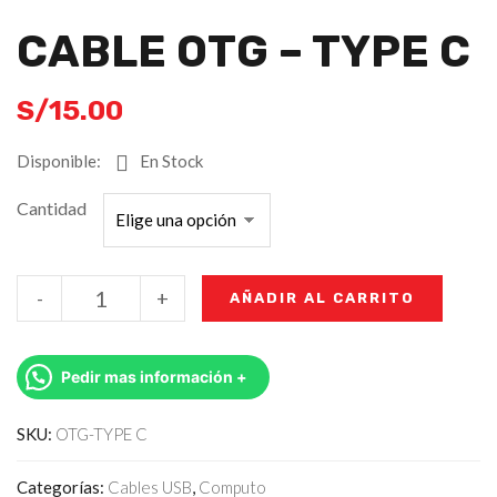
CABLE OTG – TYPE C
S/
15.00
Disponible:
En Stock
Cantidad
-
+
AÑADIR AL CARRITO
Pedir mas información +
SKU:
OTG-TYPE C
Categorías:
Cables USB
,
Computo