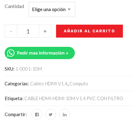
Cantidad
-
+
AÑADIR AL CARRITO
Pedir mas información +
SKU:
1-0001-10M
Categorías:
Cables HDMI V1.4
,
Computo
Etiqueta:
CABLE HDMI-HDMI 10M V1.4 PVC CON FILTRO
Compartir: