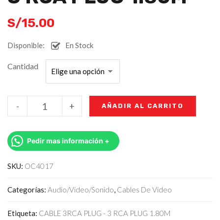
S/
15.00
Disponible:
En Stock
Cantidad
-
+
AÑADIR AL CARRITO
Pedir mas información +
SKU:
OC4017
Categorías:
Audio/Video/Sonido
,
Cables De Video
Etiqueta:
CABLE 3RCA PLUG - 3 RCA PLUG 1.80M