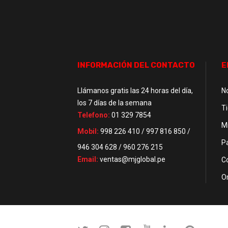
INFORMACIÓN DEL CONTACTO
E
Llámanos gratis las 24 horas del día,
N
los 7 días de la semana
T
Telefono:
01 329 7854
M
Mobil:
998 226 410 / 997 816 850 /
P
946 304 628 / 960 276 215
Email:
ventas@mjglobal.pe
C
O