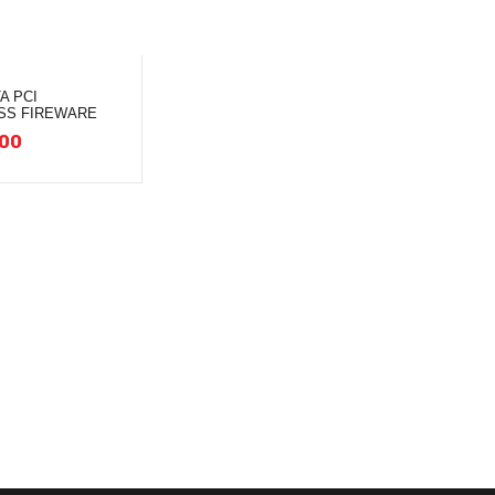
A PCI
SS FIREWARE
00