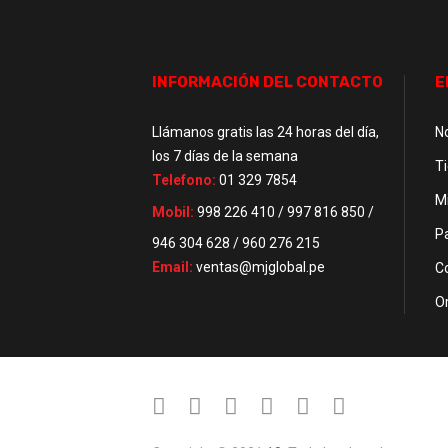
INFORMACIÓN DEL CONTACTO
E
Llámanos gratis las 24 horas del día,
N
los 7 días de la semana
T
Telefono:
01 329 7854
M
Mobil:
998 226 410 / 997 816 850 /
P
946 304 628 / 960 276 215
Email:
ventas@mjglobal.pe
C
O