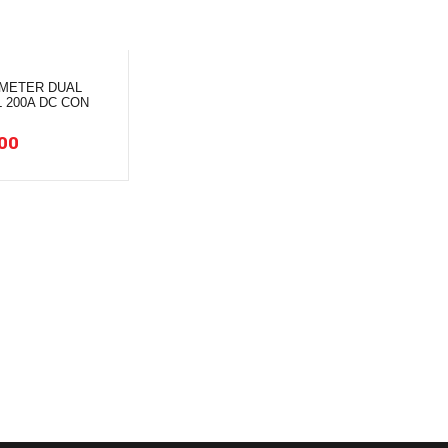
 METER DUAL
L 200A DC CON
00