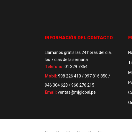
INFORMACIÓN DEL CONTACTO
E
Llámanos gratis las 24 horas del día,
N
los 7 días de la semana
T
Telefono:
01 329 7854
M
Mobil:
998 226 410 / 997 816 850 /
P
946 304 628 / 960 276 215
Email:
ventas@mjglobal.pe
C
O