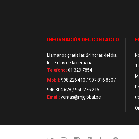
INFORMACIÓN DEL CONTACTO
E
Llámanos gratis las 24 horas del día,
N
los 7 días de la semana
T
Telefono:
01 329 7854
M
Mobil:
998 226 410 / 997 816 850 /
P
946 304 628 / 960 276 215
Email:
ventas@mjglobal.pe
C
O