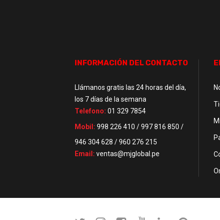
INFORMACIÓN DEL CONTACTO
E
Llámanos gratis las 24 horas del día,
N
los 7 días de la semana
T
Telefono:
01 329 7854
M
Mobil:
998 226 410 / 997 816 850 /
P
946 304 628 / 960 276 215
Email:
ventas@mjglobal.pe
C
O