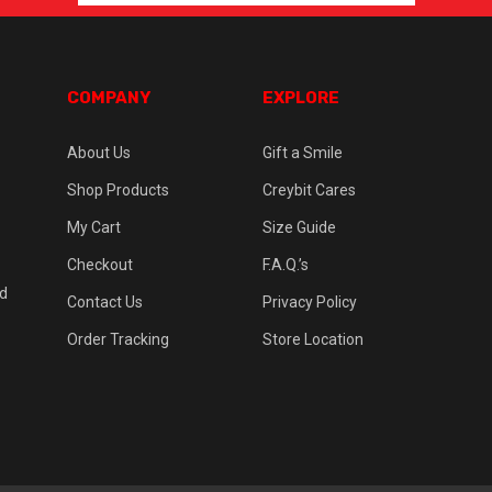
COMPANY
EXPLORE
About Us
Gift a Smile
Shop Products
Creybit Cares
My Cart
Size Guide
Checkout
F.A.Q.’s
ed
Contact Us
Privacy Policy
Order Tracking
Store Location