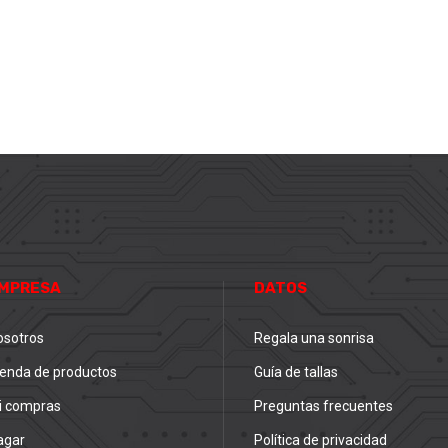
MPRESA
DATOS
osotros
Regala una sonrisa
ienda de productos
Guía de tallas
i compras
Preguntas frecuentes
agar
Política de privacidad