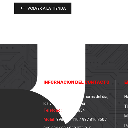
VOLVER A LA TIENDA
INFORMACIÓN DEL CONTACTO
E
Llámanos gratis las 24 horas del día,
N
los 7 días de la semana
T
Telefono:
01 329 7854
M
Mobil:
998 226 410 / 997 816 850 /
P