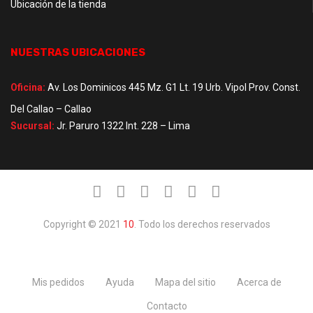
Ubicación de la tienda
NUESTRAS UBICACIONES
Oficina:
Av. Los Dominicos 445 Mz. G1 Lt. 19 Urb. Vipol Prov. Const.
Del Callao – Callao
Sucursal:
Jr. Paruro 1322 Int. 228 – Lima
Copyright © 2021
10
. Todo los derechos reservados
Mis pedidos
Ayuda
Mapa del sitio
Acerca de
Contacto